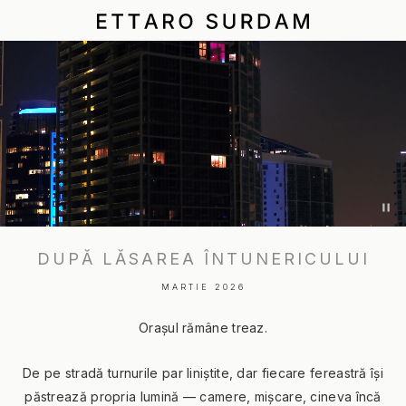
+s
ES
EHS
‹
×
‹
DUPĂ LĂSAREA ÎNTUNERICULUI
MARTIE 2026
Orașul rămâne treaz.
De pe stradă turnurile par liniștite, dar fiecare fereastră își
păstrează propria lumină — camere, mișcare, cineva încă