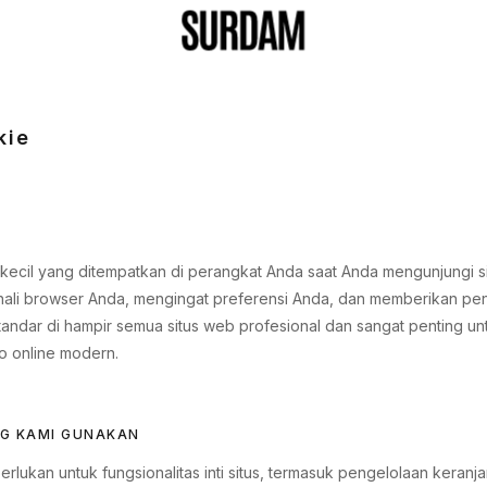
kie
s kecil yang ditempatkan di perangkat Anda saat Anda mengunjungi s
li browser Anda, mengingat preferensi Anda, dan memberikan pe
tandar di hampir semua situs web profesional dan sangat penting un
o online modern.
NG KAMI GUNAKAN
erlukan untuk fungsionalitas inti situs, termasuk pengelolaan keranja