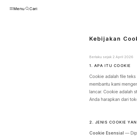
Menu
Cari
Kebijakan Coo
Berlaku sejak 2 April 2026
1. APA ITU COOKIE
Cookie adalah file tek
membantu kami mengena
lancar. Cookie adalah s
Anda harapkan dari tok
2. JENIS COOKIE YA
Cookie Esensial
—
Dip