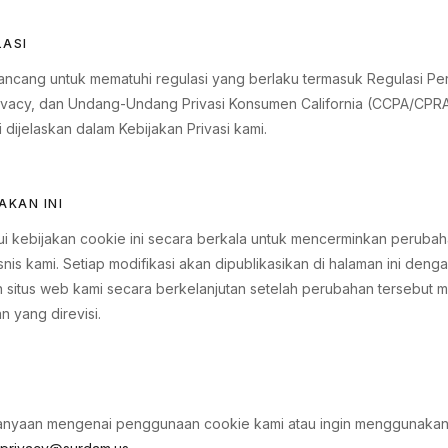
LASI
irancang untuk mematuhi regulasi yang berlaku termasuk Regulasi P
rivacy, dan Undang-Undang Privasi Konsumen California (CCPA/CPR
i dijelaskan dalam Kebijakan Privasi kami.
AKAN INI
 kebijakan cookie ini secara berkala untuk mencerminkan perubah
isnis kami. Setiap modifikasi akan dipublikasikan di halaman ini deng
 situs web kami secara berkelanjutan setelah perubahan tersebut 
 yang direvisi.
rtanyaan mengenai penggunaan cookie kami atau ingin menggunakan 