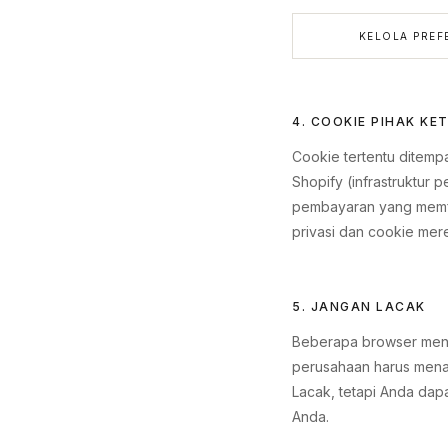
KELOLA PREF
4. COOKIE PIHAK KE
Cookie tertentu ditemp
Shopify (infrastruktur 
pembayaran yang memfas
privasi dan cookie mere
5. JANGAN LACAK
Beberapa browser menaw
perusahaan harus menan
Lacak, tetapi Anda dap
Anda.