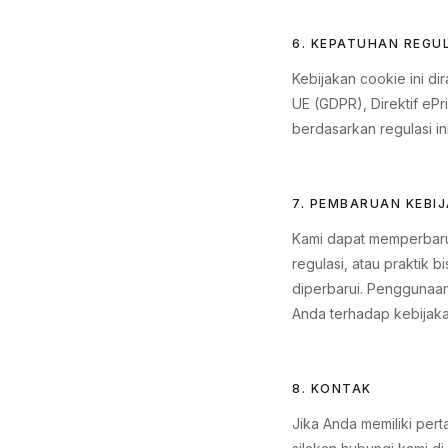
6. KEPATUHAN REGU
Kebijakan cookie ini d
UE (GDPR), Direktif eP
berdasarkan regulasi in
7. PEMBARUAN KEBIJ
Kami dapat memperbarui
regulasi, atau praktik b
diperbarui. Penggunaan
Anda terhadap kebijakan
8. KONTAK
Jika Anda memiliki pe