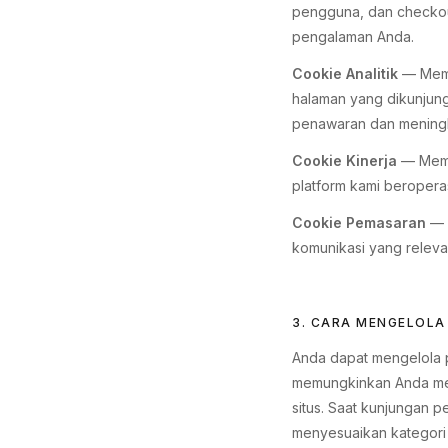
pengguna, dan checkout
pengalaman Anda.
Cookie Analitik
—
Mem
halaman yang dikunjung
penawaran dan meningk
Cookie Kinerja
—
Mema
platform kami beroperas
Cookie Pemasaran
—
komunikasi yang releva
3. CARA MENGELOLA
Anda dapat mengelola p
memungkinkan Anda mem
situs. Saat kunjungan 
menyesuaikan kategori 